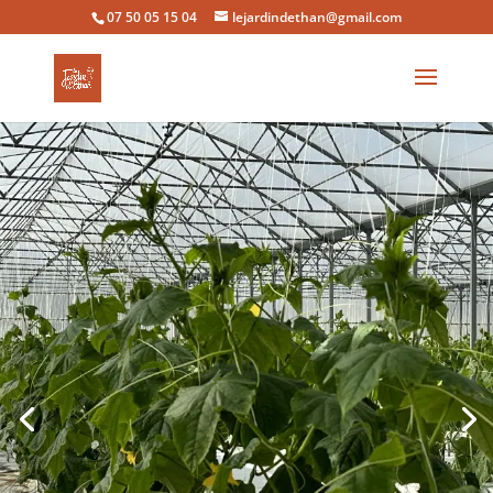
07 50 05 15 04
lejardindethan@gmail.com